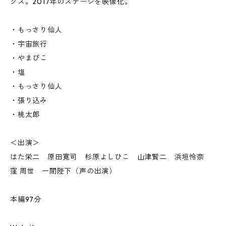
クス。2017年のステージを映像化。
・もっさり仙人
・宇宙旅行
・やまびこ
・塩
・もっさり仙人
・張り込み
・桃太郎
＜出演＞
はた栄二 原田寛司 杉原よしひこ 山津賢二 浜垣怜奈
窪 周世 一間陛下（声の出演）
本編97分