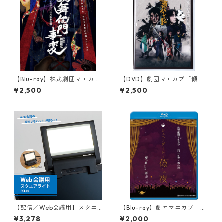
【Blu-ray】株式劇団マエカブ
【DVD】劇団マエカブ「傾奇
『歌舞伎門事変』
者のパレード」
¥2,500
¥2,500
【配信／Web会議用】スクエ
【Blu-ray】劇団マエカブ「シ
アライト
ェヘラザードと偽りの夜」
¥3,278
¥2,000