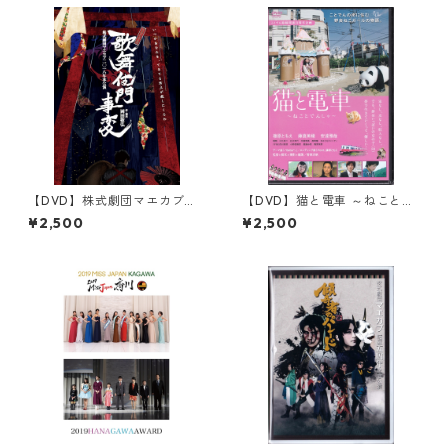
【DVD】株式劇団マエカブ
【DVD】猫と電車 ～ねことで
『歌舞伎門事変』
んしゃ～
¥2,500
¥2,500