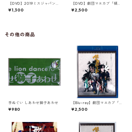
【DVD】2019ミスジャパン香
【DVD】劇団マエカブ「傾奇
川大会・2019ハナガワアワー
者のパレード」
¥1,300
¥2,500
ド
その他の商品
手ぬぐい しあわせ獅子あわせ
【Blu-ray】劇団マエカブ「傾
奇者のパレード」
¥980
¥2,500