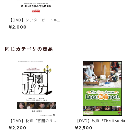
【DVD】シアタービートニク
ス コントライブ2017『続・も
¥2,000
っさり仙人 下山に至る』
同じカテゴリの商品
【DVD】映画『宵闇のリュー
【DVD】映画「The lion danc
ゲ』
e しあわせ獅子あわせ」
¥2,200
¥2,500