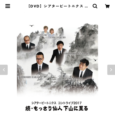
【DVD】シアタービートニクス コ
ントライブ2017『続・もっさり仙
人 下山に至る』 | studioはっち ネ
ットショップ